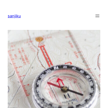
内
容
sanjiku
を
ス
キ
ッ
プ